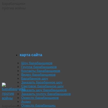
Барабанщики
против войны
Архив
метки:
Барабанщики
против
войны
карта сайта
Барабанщики
Шоу барабанщиков
против
Группа барабанщиков
Контакты барабанщиков
войны
Видео барабанщиков
Барабанное шоу
Заказать барабанное шоу
Световое барабанное шоу
Заказать шоу барабанщиков
Заказать группу барабанщиков
Оркестр барабанщиков
Аудио
Оркестр барабанщиц
Барабанщики