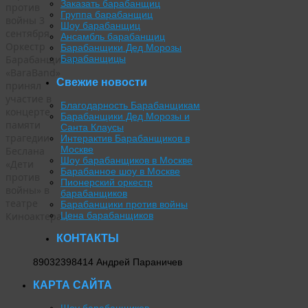
Заказать барабанщиц
против
Группа барабанщиц
войны 3
Шоу барабанщиц
сентября
Ансамбль барабанщиц
Оркестр
Барабанщики Дед Морозы
Барабанщиков
Барабанщицы
«BaraBand»
Свежие новости
принял
участие в
Благодарность Барабанщикам
концерте
Барабанщики Дед Морозы и
памяти
Санта Клаусы
трагедии
Интерактив Барабанщиков в
Москве
Беслана
Шоу барабанщиков в Москве
«Дети
Барабанное шоу в Москве
против
Пионерский оркестр
войны» в
барабанщиков
театре
Барабанщики против войны
Киноактера.
Цена барабанщиков
КОНТАКТЫ
89032398414 Андрей Параничев
КАРТА САЙТА