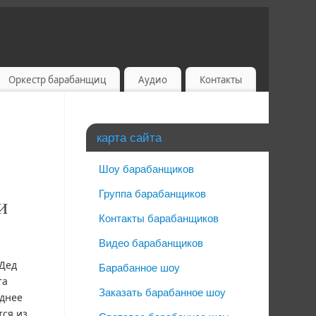
Оркестр барабанщиц
Аудио
Контакты
карта сайта
Шоу барабанщиков
Группа барабанщиков
и
Контакты барабанщиков
Видео барабанщиков
Дед
Барабанное шоу
та
Заказать барабанное шоу
днее
тся из