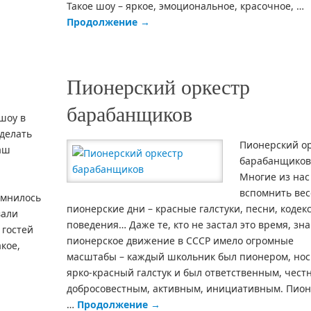
Такое шоу – яркое, эмоциональное, красочное, …
Продолжение
→
Пионерский оркестр
барабанщиков
шоу в
сделать
Пионерский о
аш
барабанщиков
Многие из нас
вспомнить ве
омнилось
пионерские дни – красные галстуки, песни, кодек
вали
поведения… Даже те, кто не застал это время, зна
 гостей
пионерское движение в СССР имело огромные
кое,
масштабы – каждый школьник был пионером, нос
ярко-красный галстук и был ответственным, чест
добросовестным, активным, инициативным. Пион
…
Продолжение
→