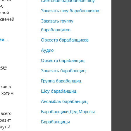
Световое барабанное шоу
м,
Заказать шоу барабанщиков
нной
 свечей
Заказать группу
барабанщиков
ие
→
Оркестр барабанщиков
Аудио
Оркестр барабанщиц
ве
Заказать барабанщиц
Группа барабанщиц
ков в
Шоу барабанщиц
 хотим
Ансамбль барабанщиц
Барабанщики Дед Морозы
всего
оразит
Барабанщицы
чуть!