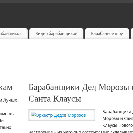
рабанщиков
Видео барабанщиков
Барабанное шоу
кам
Барабанщики Дед Морозы 
Санта Клаусы
ам Лучше
Барабанщики 
помощь
Морозы и Сан
Мы
Клаусы Нового
таких
настроение – из чего оно состоит? Оно складывае