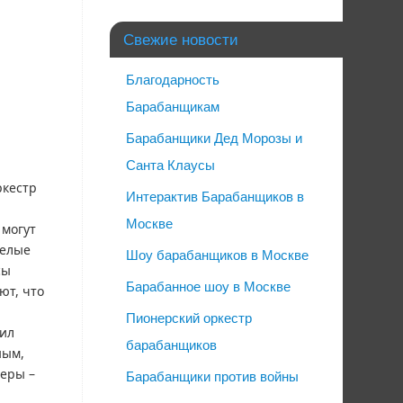
Свежие новости
Благодарность
Барабанщикам
Барабанщики Дед Морозы и
Санта Клаусы
ркестр
Интерактив Барабанщиков в
Москве
 могут
селые
Шоу барабанщиков в Москве
сы
Барабанное шоу в Москве
ют, что
Пионерский оркестр
ил
барабанщиков
ным,
еры –
Барабанщики против войны