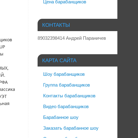
Цена барабанщиков
КОНТАКТЫ
89032398414 Андрей Параничев
щиков
UP
пы
КАРТА САЙТА
ЫХ,
Шоу барабанщиков
Й.
РФА
Группа барабанщиков
лассика
Контакты барабанщиков
УЭТ
ьная
Видео барабанщиков
Барабанное шоу
Заказать барабанное шоу