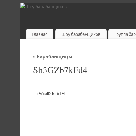
Главная
Шоу барабанщиков
Группа ба
«
Барабанщицы
Sh3GZb7kFd4
«
WculD-hqb1M