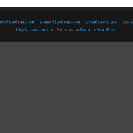
ппа барабанщиков
Видео барабанщиков
Барабанное шоу
Орке
Шоу барабанщиков
| Работает на
Mantra
&
WordPress.